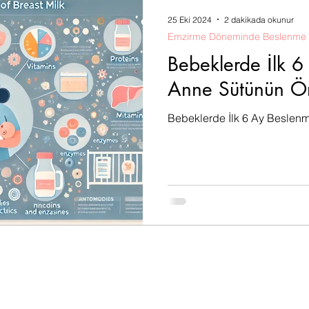
ş)
Gebelik Öncesi Beslenme
Gebelikte Besle
25 Eki 2024
2 dakikada okunur
Emzirme Döneminde Beslenme
nme
Bebeklerde İlk 
Anne Sütünün Ö
Bebeklerde İlk 6 Ay Beslen