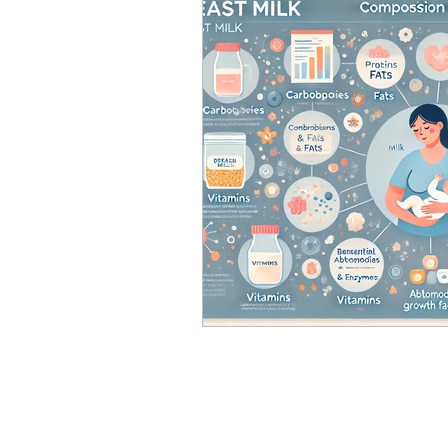
Ergen Beslenmesi (10-18 ya
Emzirme Döneminde Besle