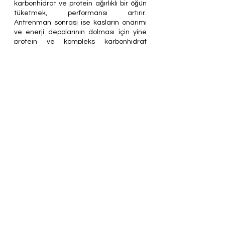
karbonhidrat ve protein ağırlıklı bir öğün 
tüketmek, performansı artırır. 
Antrenman sonrası ise kasların onarımı 
ve enerji depolarının dolması için yine 
protein ve kompleks karbonhidrat 
açısından zengin bir öğün tercih 
edilmelidir.
Elit sporcu çocukların sağlıklı beslenmesi, 
performanslarını en üst seviyede 
tutmaları ve aynı zamanda büyüme ve 
gelişimlerini desteklemek için hayati 
öneme sahiptir. Dengeli bir beslenme 
planı, onları yalnızca sahada güçlü 
kılmakla kalmaz, genel sağlıklarını da 
olumlu etkiler. Çocuğunuzun 
ihtiyaçlarına özel bir beslenme planı 
oluşturmak için mutlaka bir çocuk 
diyetisyenine başvurun.
Randevu almak için 
t
ıklayınız
.