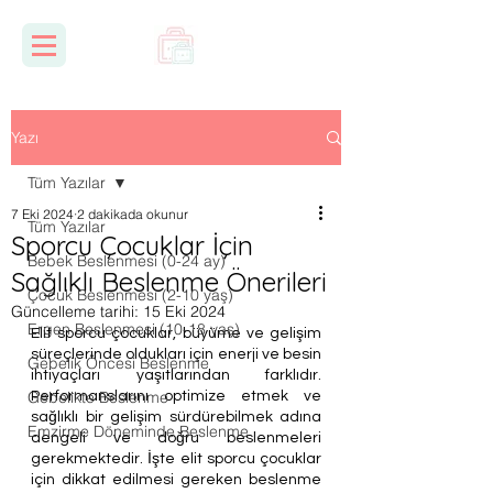
Yazı
Tüm Yazılar
7 Eki 2024
2 dakikada okunur
Tüm Yazılar
Sporcu Çocuklar İçin
Bebek Beslenmesi (0-24 ay)
Sağlıklı Beslenme Önerileri
Çocuk Beslenmesi (2-10 yaş)
Güncelleme tarihi:
15 Eki 2024
Ergen Beslenmesi (10-18 yaş)
Elit sporcu çocuklar, büyüme ve gelişim 
süreçlerinde oldukları için enerji ve besin 
Gebelik Öncesi Beslenme
ihtiyaçları yaşıtlarından farklıdır. 
Gebelikte Beslenme
Performanslarını optimize etmek ve 
sağlıklı bir gelişim sürdürebilmek adına 
Emzirme Döneminde Beslenme
dengeli ve doğru beslenmeleri 
gerekmektedir. İşte elit sporcu çocuklar 
için dikkat edilmesi gereken beslenme 