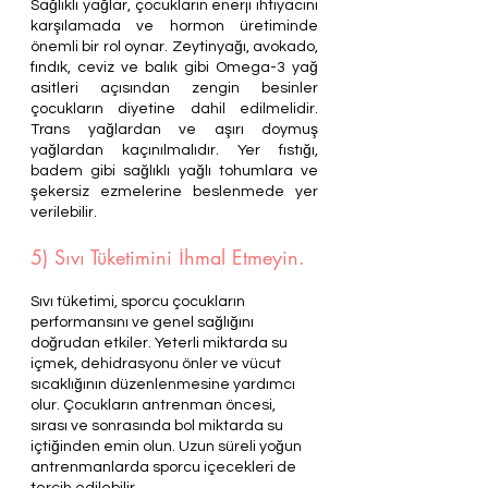
Sağlıklı yağlar, çocukların enerji ihtiyacını 
karşılamada ve hormon üretiminde 
önemli bir rol oynar. Zeytinyağı, avokado, 
fındık, ceviz ve balık gibi Omega-3 yağ 
asitleri açısından zengin besinler 
çocukların diyetine dahil edilmelidir. 
Trans yağlardan ve aşırı doymuş 
yağlardan kaçınılmalıdır. Yer fıstığı, 
badem gibi sağlıklı yağlı tohumlara ve 
şekersiz ezmelerine beslenmede yer 
verilebilir.
5) Sıvı Tüketimini İhmal Etmeyin.
Sıvı tüketimi, sporcu çocukların 
performansını ve genel sağlığını 
doğrudan etkiler. Yeterli miktarda su 
içmek, dehidrasyonu önler ve vücut 
sıcaklığının düzenlenmesine yardımcı 
olur. Çocukların antrenman öncesi, 
sırası ve sonrasında bol miktarda su 
içtiğinden emin olun. Uzun süreli yoğun 
antrenmanlarda sporcu içecekleri de 